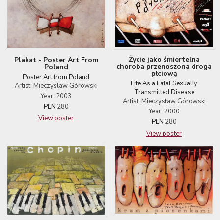
Życie jako śmiertelna
Plakat - Poster Art From
choroba przenoszona droga
Poland
płciową
Poster Art from Poland
Life As a Fatal Sexually
Artist: Mieczysław Górowski
Transmitted Disease
Year: 2003
Artist: Mieczysław Górowski
PLN
280
Year: 2000
View poster
PLN
280
View poster