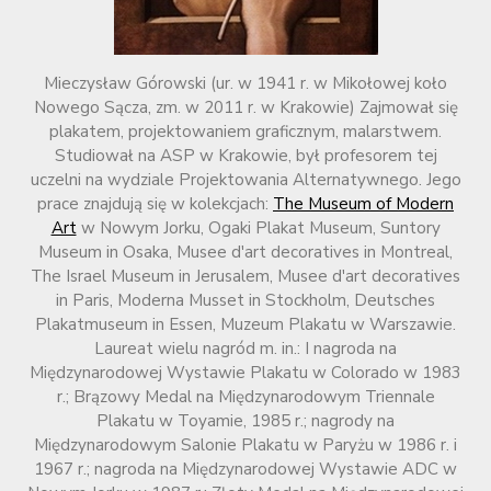
Mieczysław Górowski (ur. w 1941 r. w Mikołowej koło
Nowego Sącza, zm. w 2011 r. w Krakowie) Zajmował się
plakatem, projektowaniem graficznym, malarstwem.
Studiował na ASP w Krakowie, był profesorem tej
uczelni na wydziale Projektowania Alternatywnego. Jego
prace znajdują się w kolekcjach:
The Museum of Modern
Art
w Nowym Jorku, Ogaki Plakat Museum, Suntory
Museum in Osaka, Musee d'art decoratives in Montreal,
The Israel Museum in Jerusalem, Musee d'art decoratives
in Paris, Moderna Musset in Stockholm, Deutsches
Plakatmuseum in Essen, Muzeum Plakatu w Warszawie.
Laureat wielu nagród m. in.: I nagroda na
Międzynarodowej Wystawie Plakatu w Colorado w 1983
r.; Brązowy Medal na Międzynarodowym Triennale
Plakatu w Toyamie, 1985 r.; nagrody na
Międzynarodowym Salonie Plakatu w Paryżu w 1986 r. i
1967 r.; nagroda na Międzynarodowej Wystawie ADC w