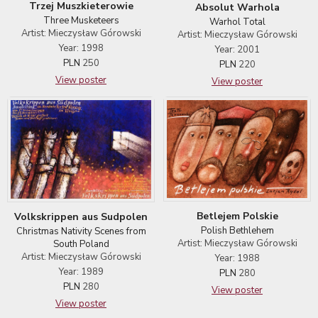
Trzej Muszkieterowie
Absolut Warhola
Three Musketeers
Warhol Total
Artist: Mieczysław Górowski
Artist: Mieczysław Górowski
Year: 1998
Year: 2001
PLN
250
PLN
220
View poster
View poster
Betlejem Polskie
Volkskrippen aus Sudpolen
Polish Bethlehem
Christmas Nativity Scenes from
Artist: Mieczysław Górowski
South Poland
Artist: Mieczysław Górowski
Year: 1988
Year: 1989
PLN
280
PLN
280
View poster
View poster