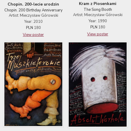
Kram z Piosenkami
Chopin. 200-lecie urodzin
The Song Booth
Chopin. 200 Birthday Anniversary
Artist: Mieczysław Górowski
Artist: Mieczysław Górowski
Year: 1990
Year: 2010
PLN
180
PLN
180
View poster
View poster