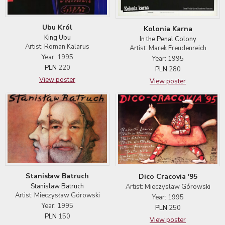
Ubu Król
Kolonia Karna
King Ubu
In the Penal Colony
Artist: Roman Kalarus
Artist: Marek Freudenreich
Year: 1995
Year: 1995
PLN
220
PLN
280
View poster
View poster
Stanisław Batruch
Dico Cracovia '95
Stanislaw Batruch
Artist: Mieczysław Górowski
Artist: Mieczysław Górowski
Year: 1995
Year: 1995
PLN
250
PLN
150
View poster