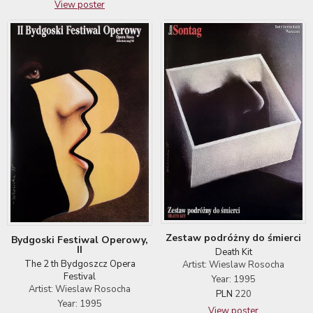
View poster
Zestaw podróżny do śmierci
Bydgoski Festiwal Operowy,
II
Death Kit
The 2 th Bydgoszcz Opera
Artist: Wieslaw Rosocha
Festival
Year: 1995
Artist: Wieslaw Rosocha
PLN
220
Year: 1995
View poster