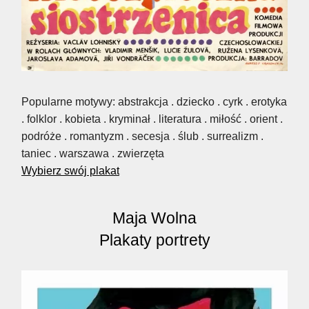
Popularne motywy: abstrakcja . dziecko . cyrk . erotyka
. folklor . kobieta . kryminał . literatura . miłość . orient .
podróże . romantyzm . secesja . ślub . surrealizm .
taniec . warszawa . zwierzęta
Wybierz swój plakat
Maja Wolna
Plakaty portrety