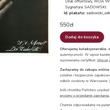
Druk offsetowy, WDA W
Sygnatura: SADOWSKI.
Id. plakatu:
sadowski_wik
550
zł
Dodaj do koszyka
Oferujemy kolekcjonerskie, o
autentyczność. W opisie każdeg
wystawiamy certyfikat.
Więcej 
Zachęcamy do zakupu online
solidnie i bezpiecznie zapakowa
odbiór osobisty w Warszawie.
Jeśli chcieliby Państwo uzyskać
prosimy o przesłanie zapytania.
Chętnie odpowiadamy na pytani