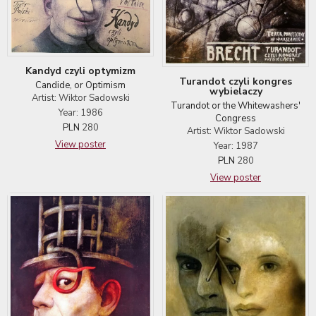
Kandyd czyli optymizm
Turandot czyli kongres
Candide, or Optimism
wybielaczy
Artist: Wiktor Sadowski
Turandot or the Whitewashers'
Year: 1986
Congress
PLN
280
Artist: Wiktor Sadowski
View poster
Year: 1987
PLN
280
View poster