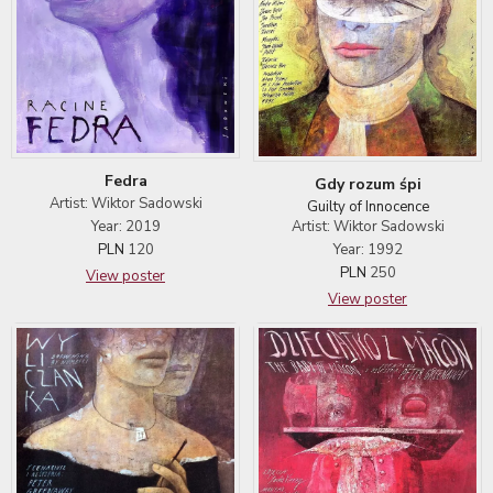
Fedra
Gdy rozum śpi
Artist: Wiktor Sadowski
Guilty of Innocence
Year: 2019
Artist: Wiktor Sadowski
PLN
120
Year: 1992
PLN
250
View poster
View poster