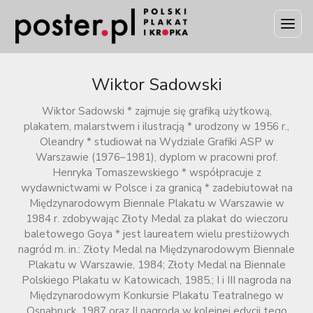
Wiktor Sadowski
Wiktor Sadowski * zajmuje się grafiką użytkową,
plakatem, malarstwem i ilustracją * urodzony w 1956 r.,
Oleandry * studiował na Wydziale Grafiki ASP w
Warszawie (1976–1981), dyplom w pracowni prof.
Henryka Tomaszewskiego * współpracuje z
wydawnictwami w Polsce i za granicą * zadebiutował na
Międzynarodowym Biennale Plakatu w Warszawie w
1984 r. zdobywając Złoty Medal za plakat do wieczoru
baletowego Goya * jest laureatem wielu prestiżowych
nagród m. in.: Złoty Medal na Międzynarodowym Biennale
Plakatu w Warszawie, 1984; Złoty Medal na Biennale
Polskiego Plakatu w Katowicach, 1985.; I i III nagroda na
Międzynarodowym Konkursie Plakatu Teatralnego w
Osnabruck, 1987 oraz II nagroda w kolejnej edycji tego