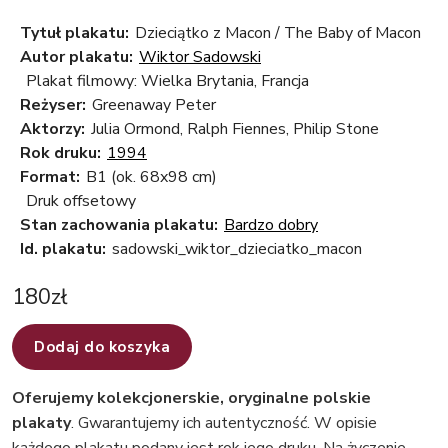
Tytuł plakatu:
Dzieciątko z Macon / The Baby of Macon
Autor plakatu:
Wiktor Sadowski
Plakat filmowy: Wielka Brytania, Francja
Reżyser:
Greenaway Peter
Aktorzy:
Julia Ormond, Ralph Fiennes, Philip Stone
Rok druku:
1994
Format:
B1 (ok. 68x98 cm)
Druk offsetowy
Stan zachowania plakatu:
Bardzo dobry
Id. plakatu:
sadowski_wiktor_dzieciatko_macon
180
zł
Dodaj do koszyka
Oferujemy kolekcjonerskie, oryginalne polskie
plakaty
. Gwarantujemy ich autentyczność. W opisie
każdego plakatu podany jest rok jego druku. Na życzenie