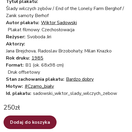
Tytuł plakatu:
Ślady wilczych zębów / End of the Lonely Farm Berghof /
Zanik samoty Berhof
Autor plakatu:
Wiktor Sadowski
Plakat filmowy: Czechosłowacja
Reżyser:
Svoboda Jiri
Aktorzy:
Jana Brejchova, Radoslav Brzobohaty, Milan Knazko
Rok druku:
1985
Format:
B1 (ok. 68x98 cm)
Druk offsetowy
Stan zachowania plakatu:
Bardzo dobry
Motyw:
#Czarno_biały
Id. plakatu:
sadowski_wiktor_slady_wilczych_zebow
250
zł
Dodaj do koszyka