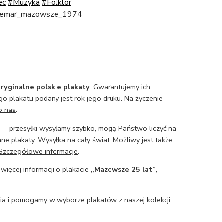
ec
#Muzyka
#Folklor
ldemar_mazowsze_1974
ryginalne polskie plakaty
. Gwarantujemy ich
o plakatu podany jest rok jego druku. Na życzenie
o nas
.
— przesyłki wysyłamy szybko, mogą Państwo liczyć na
ne plakaty. Wysyłka na cały świat. Możliwy jest także
Szczegółowe informacje
.
 więcej informacji o plakacie
„Mazowsze 25 lat”
,
a i pomogamy w wyborze plakatów z naszej kolekcji.