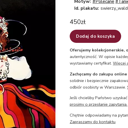
Motyw:
#Polecane
#Tani
Id. plakatu:
swierzy_wa
450
zł
Dodaj do koszyka
Oferujemy kolekcjonerskie, o
autentyczność. W opisie każdeg
wystawiamy certyfikat.
Więcej 
Zachęcamy do zakupu online
solidnie i bezpiecznie zapakowa
odbiór osobisty w Warszawie.
Jeśli chcieliby Państwo uzyskać
prosimy o przesłanie zapytania.
Chętnie odpowiadamy na pytani
Zapraszamy do kontaktu
.