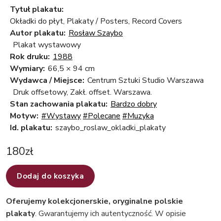
Tytuł plakatu:
Okładki do płyt, Plakaty / Posters, Record Covers
Autor plakatu:
Rosław Szaybo
Plakat wystawowy
Rok druku:
1988
Wymiary:
66,5 × 94 cm
Wydawca / Miejsce:
Centrum Sztuki Studio Warszawa
Druk offsetowy, Zakł. offset. Warszawa.
Stan zachowania plakatu:
Bardzo dobry
Motyw:
#Wystawy
#Polecane
#Muzyka
Id. plakatu:
szaybo_roslaw_okladki_plakaty
180
zł
Dodaj do koszyka
Oferujemy kolekcjonerskie, oryginalne polskie
plakaty
. Gwarantujemy ich autentyczność. W opisie