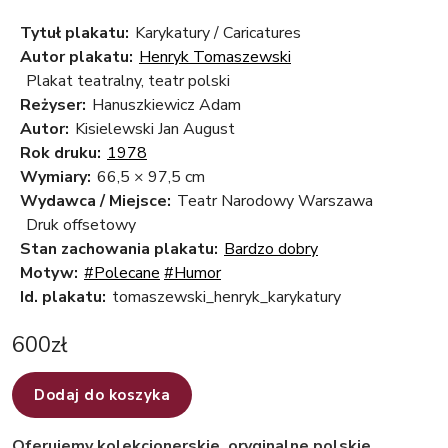
Tytuł plakatu:
Karykatury / Caricatures
Autor plakatu:
Henryk Tomaszewski
Plakat teatralny, teatr polski
Reżyser:
Hanuszkiewicz Adam
Autor:
Kisielewski Jan August
Rok druku:
1978
Wymiary:
66,5 × 97,5 cm
Wydawca / Miejsce:
Teatr Narodowy Warszawa
Druk offsetowy
Stan zachowania plakatu:
Bardzo dobry
Motyw:
#Polecane
#Humor
Id. plakatu:
tomaszewski_henryk_karykatury
600
zł
Dodaj do koszyka
Oferujemy kolekcjonerskie, oryginalne polskie