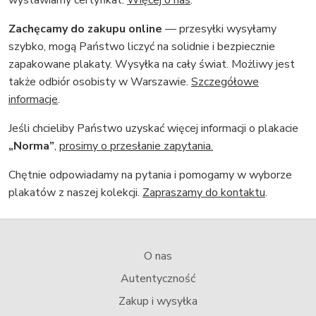
wystawiamy certyfikat.
Więcej o nas
.
Zachęcamy do zakupu online
— przesyłki wysyłamy
szybko, mogą Państwo liczyć na solidnie i bezpiecznie
zapakowane plakaty. Wysyłka na cały świat. Możliwy jest
także odbiór osobisty w Warszawie.
Szczegółowe
informacje
.
Jeśli chcieliby Państwo uzyskać więcej informacji o plakacie
„Norma”
,
prosimy o przesłanie zapytania.
Chętnie odpowiadamy na pytania i pomogamy w wyborze
plakatów z naszej kolekcji.
Zapraszamy do kontaktu
.
O nas
Autentyczność
Zakup i wysyłka