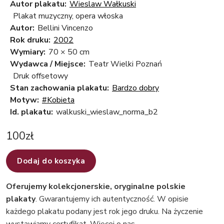
Autor plakatu:
Wieslaw Wałkuski
Plakat muzyczny, opera włoska
Autor:
Bellini Vincenzo
Rok druku:
2002
Wymiary:
70 × 50 cm
Wydawca / Miejsce:
Teatr Wielki Poznań
Druk offsetowy
Stan zachowania plakatu:
Bardzo dobry
Motyw:
#Kobieta
Id. plakatu:
walkuski_wieslaw_norma_b2
100
zł
Dodaj do koszyka
Oferujemy kolekcjonerskie, oryginalne polskie
plakaty
. Gwarantujemy ich autentyczność. W opisie
każdego plakatu podany jest rok jego druku. Na życzenie