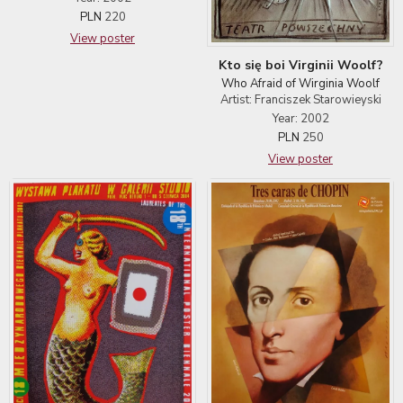
PLN
220
View poster
Kto się boi Virginii Woolf?
Who Afraid of Wirginia Woolf
Artist: Franciszek Starowieyski
Year: 2002
PLN
250
View poster