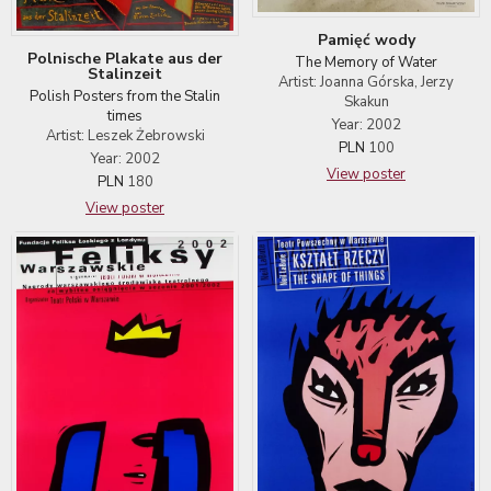
Pamięć wody
Polnische Plakate aus der
The Memory of Water
Stalinzeit
Artist: Joanna Górska, Jerzy
Polish Posters from the Stalin
Skakun
times
Year: 2002
Artist: Leszek Żebrowski
PLN
100
Year: 2002
View poster
PLN
180
View poster