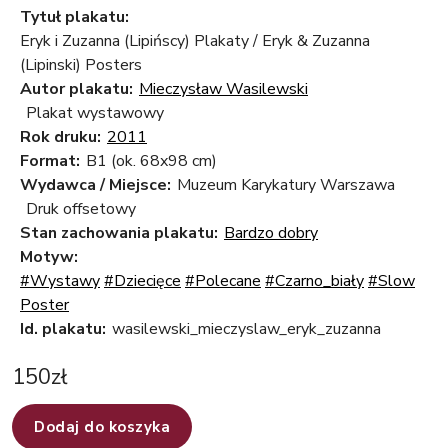
Tytuł plakatu:
Eryk i Zuzanna (Lipińscy) Plakaty / Eryk & Zuzanna
(Lipinski) Posters
Autor plakatu:
Mieczysław Wasilewski
Plakat wystawowy
Rok druku:
2011
Format:
B1 (ok. 68x98 cm)
Wydawca / Miejsce:
Muzeum Karykatury Warszawa
Druk offsetowy
Stan zachowania plakatu:
Bardzo dobry
Motyw:
#Wystawy
#Dziecięce
#Polecane
#Czarno_biały
#Slow
Poster
Id. plakatu:
wasilewski_mieczyslaw_eryk_zuzanna
150
zł
Dodaj do koszyka