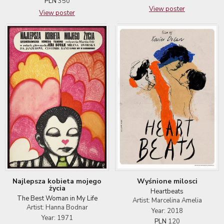
PLN
350
View poster
View poster
Najlepsza kobieta mojego
Wyśnione milosci
życia
Heartbeats
The Best Woman in My Life
Artist: Marcelina Amelia
Artist: Hanna Bodnar
Year: 2018
Year: 1971
PLN
120