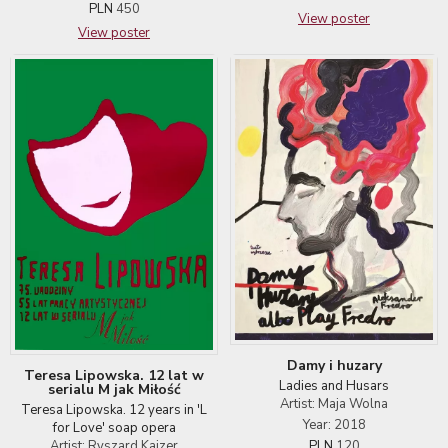
PLN
450
View poster
View poster
Damy i huzary
Teresa Lipowska. 12 lat w
Ladies and Husars
serialu M jak Miłość
Artist: Maja Wolna
Teresa Lipowska. 12 years in 'L
Year: 2018
for Love' soap opera
Artist: Ryszard Kajzer
PLN
120