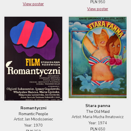
PLN
950
View poster
View poster
Stara panna
Romantyczni
The Old Maid
Romantic People
Artist: Maria Mucha Ihnatowicz
Artist: Jan Młodożeniec
Year: 1974
Year: 1970
PLN
650