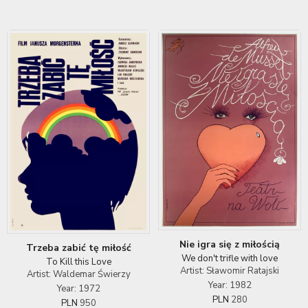
Nie igra się z miłością
Trzeba zabić tę miłość
We don't trifle with love
To Kill this Love
Artist: Sławomir Ratajski
Artist: Waldemar Świerzy
Year: 1982
Year: 1972
PLN
280
PLN
950