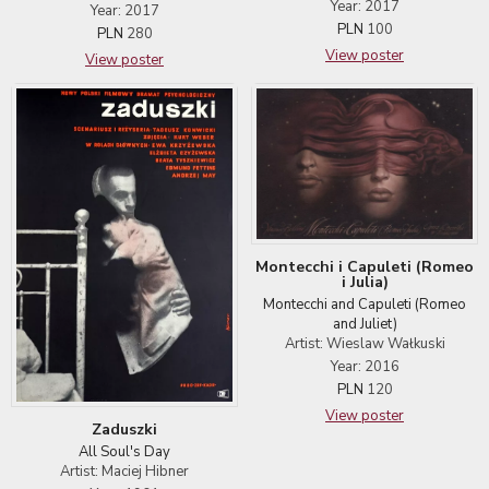
Year: 2017
Year: 2017
PLN
100
PLN
280
View poster
View poster
Montecchi i Capuleti (Romeo
i Julia)
Montecchi and Capuleti (Romeo
and Juliet)
Artist: Wieslaw Wałkuski
Year: 2016
PLN
120
View poster
Zaduszki
All Soul's Day
Artist: Maciej Hibner