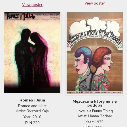
View poster
View poster
Romeo i Julia
Mężczyzna który mi się
podoba
Romeo and Juliet
Love Is a Funny Thing
Artist: Ryszard Kaja
Artist: Hanna Bodnar
Year: 2010
Year: 1973
PLN
220