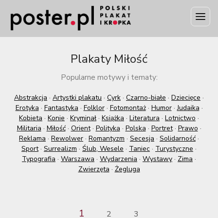
Plakaty Miłość
Popularne motywy i tematy:
Abstrakcja
·
Artystki plakatu
·
Cyrk
·
Czarno-białe
·
Dziecięce
·
Erotyka
·
Fantastyka
·
Folklor
·
Fotomontaż
·
Humor
·
Judaika
·
Kobieta
·
Konie
·
Kryminał
·
Książka
·
Literatura
·
Lotnictwo
·
Militaria
·
Miłość
·
Orient
·
Polityka
·
Polska
·
Portret
·
Prawo
·
Reklama
·
Rewolwer
·
Romantyzm
·
Secesja
·
Solidarność
·
Sport
·
Surrealizm
·
Ślub, Wesele
·
Taniec
·
Turystyczne
·
Typografia
·
Warszawa
·
Wydarzenia
·
Wystawy
·
Zima
·
Zwierzęta
·
Żegluga
1
2
3