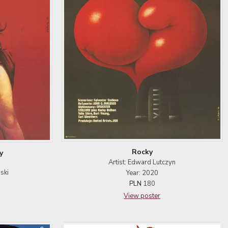
Rocky
y
Artist: Edward Lutczyn
ski
Year: 2020
PLN
180
View poster