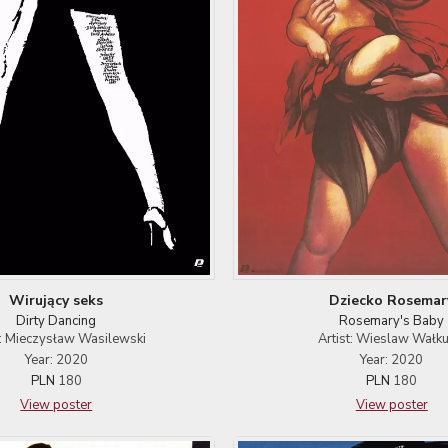
Wirujący seks
Dziecko Rosemar
Dirty Dancing
Rosemary's Baby
t: Mieczysław Wasilewski
Artist: Wieslaw Wałku
Year: 2020
Year: 2020
PLN
180
PLN
180
View poster
View poster