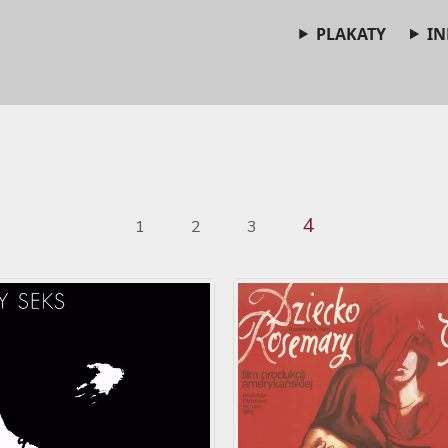
PLAKATY
IN
4
1
2
3