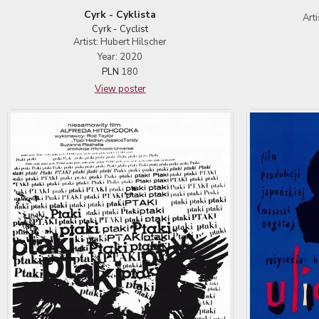
Cyrk - Cyklista
Art
Cyrk - Cyclist
Artist: Hubert Hilscher
Year: 2020
PLN
180
View poster