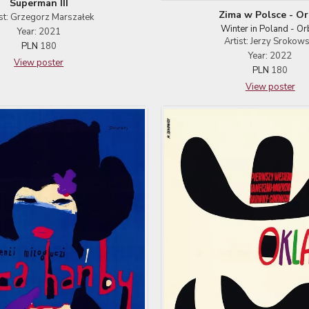
Superman III
Zima w Polsce - Or
ist: Grzegorz Marszałek
Winter in Poland - Or
Year: 2021
Artist: Jerzy Srokows
PLN
180
Year: 2022
View poster
PLN
180
View poster