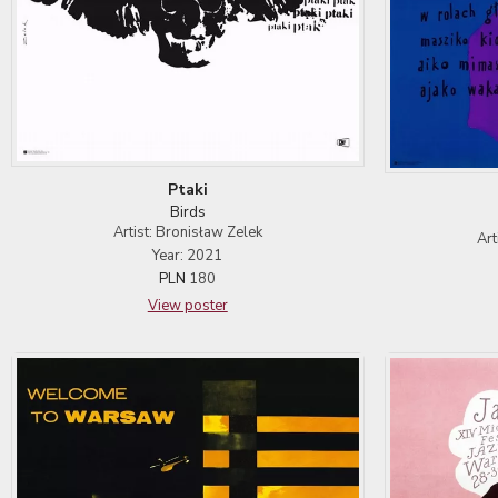
Ptaki
Birds
Artist: Bronisław Zelek
Art
Year: 2021
PLN
180
View poster