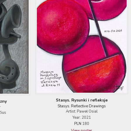
Stasys. Rysunki i refleksje
czny
Stasys. Reflective Drawings
r
Artist: Paweł Osial
čius
Year: 2021
PLN
180
View poster