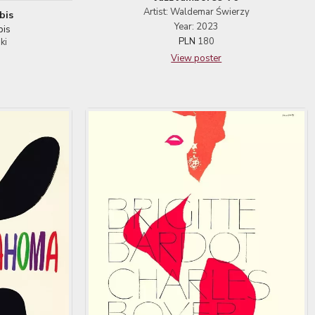
Artist: Waldemar Świerzy
bis
Year: 2023
bis
PLN
180
ki
View poster