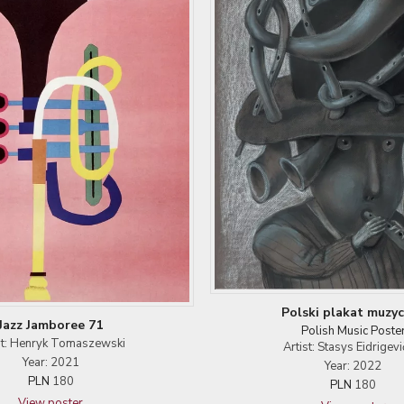
Polski plakat muzy
Jazz Jamboree 71
Polish Music Poste
st: Henryk Tomaszewski
Artist: Stasys Eidrigevi
Year: 2021
Year: 2022
PLN
180
PLN
180
View poster