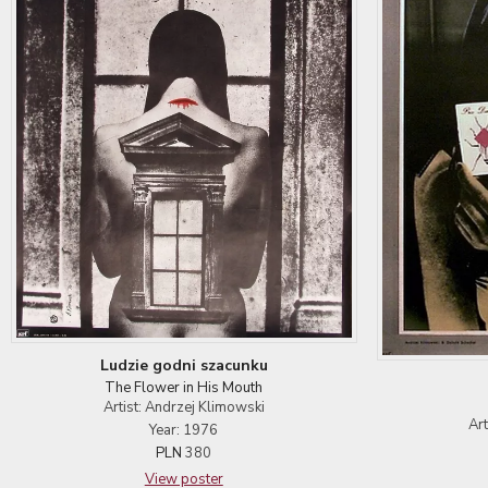
Ludzie godni szacunku
The Flower in His Mouth
Artist: Andrzej Klimowski
Ar
Year: 1976
PLN
380
View poster