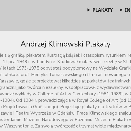
PLAKATY
IN
Andrzej Klimowski Plakaty
 się grafiką, plakatem, ilustracją książek i czasopism, rysunkiem, 
r. 1 lipca 1949 r. w Londynie. Studiował malarstwo i rzeźbę w St. 
 latach 1973-1975 odbył staż podyplomowy na Wydziale Grafiki
 plakatu prof. Henryka Tomaszewskiego i filmu animowanego u 
arszawie, gdzie zaprojektował kilkadziesiąt plakatów teatralnych
graficzną jako twórca niezależny, współpracował z wydawnictwam
owadził wykłady w College of Art w Cantenbury (1981-1989), w 
984). Od 1984 r. prowadzi zajęcia w Royal College of Art (od 19
i Projektowania Graficznego). Projektuje plakaty dla teatrów w Po
wie i Teatru Wybrzeże w Gdańsku. Prace Klimowskiego znajdują s
sterdamie, Muzeum Narodowego w Poznaniu, Muzeum Plakatu w
w Waszyngtonie. Za swoją twórczość otrzymał wiele międzynaro