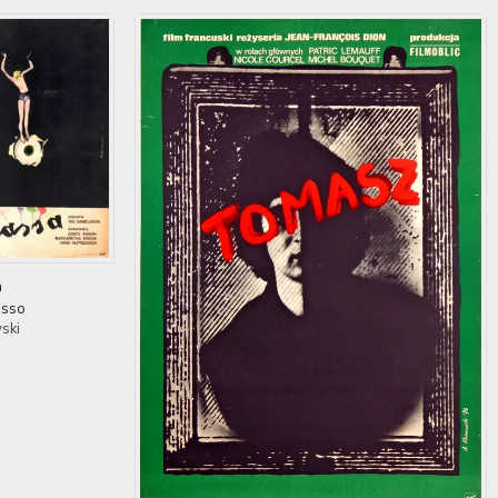
a
asso
ski