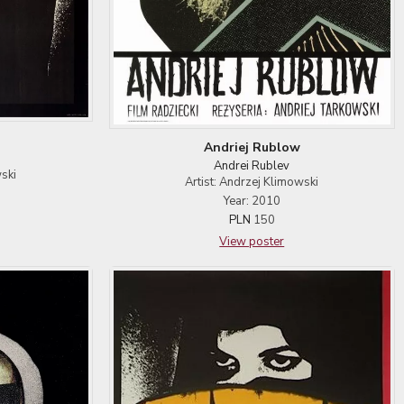
Andriej Rublow
Andrei Rublev
ski
Artist: Andrzej Klimowski
Year: 2010
PLN
150
View poster