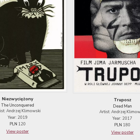
Niezwyciężony
Truposz
The Unconquered
Dead Man
tist: Andrzej Klimowski
Artist: Andrzej Klimow
Year: 2019
Year: 2017
PLN
120
PLN
180
View poster
View poster