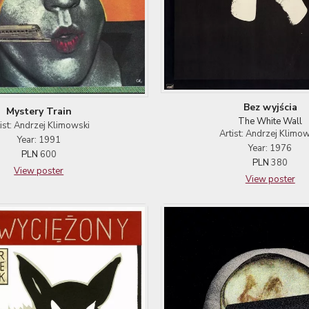
Bez wyjścia
Mystery Train
The White Wall
tist: Andrzej Klimowski
Artist: Andrzej Klimow
Year: 1991
Year: 1976
PLN
600
PLN
380
View poster
View poster