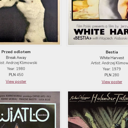
Przed odlotem
Bestia
Break Away
White Harvest
tist: Andrzej Klimowski
Artist: Andrzej Klimow
Year: 1980
Year: 1979
PLN
450
PLN
280
View poster
View poster