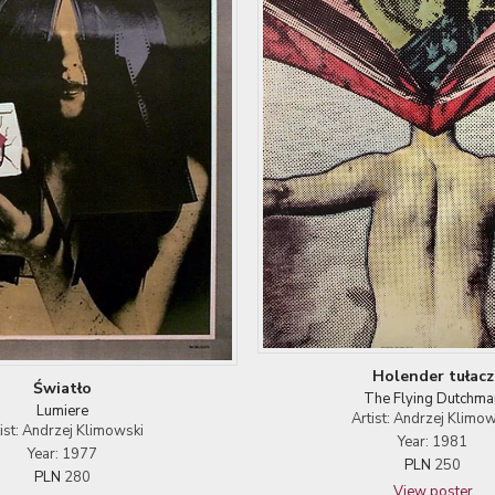
Holender tułacz
Światło
The Flying Dutchma
Lumiere
Artist: Andrzej Klimow
tist: Andrzej Klimowski
Year: 1981
Year: 1977
PLN
250
PLN
280
View poster