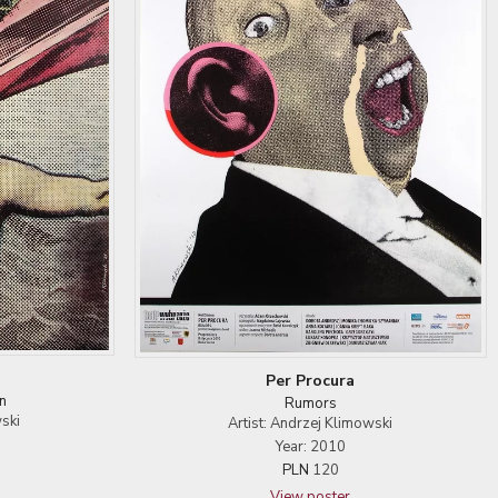
Per Procura
n
Rumors
ski
Artist: Andrzej Klimowski
Year: 2010
PLN
120
View poster