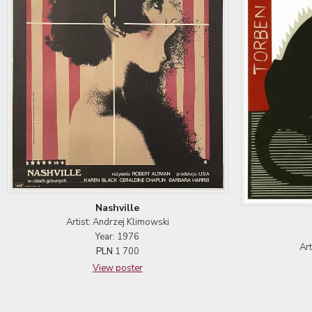
Nashville
Artist: Andrzej Klimowski
Year: 1976
Ar
PLN
1 700
View poster