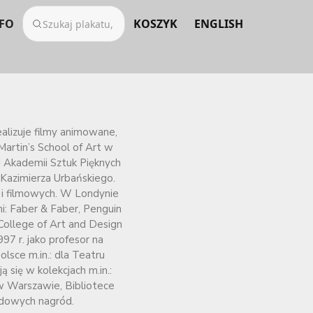
FO
KOSZYK
ENGLISH
realizuje filmy animowane,
Martin’s School of Art w
 Akademii Sztuk Pięknych
Kazimierza Urbańskiego.
 i filmowych. W Londynie
i: Faber & Faber, Penguin
College of Art and Design
97 r. jako profesor na
lsce m.in.: dla Teatru
ię w kolekcjach m.in.:
 Warszawie, Bibliotece
dowych nagród.