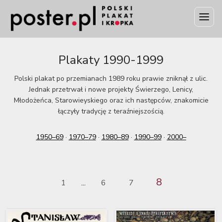
Plakaty 1990-1999
Polski plakat po przemianach 1989 roku prawie zniknął z ulic.
Jednak przetrwał i nowe projekty Świerzego, Lenicy,
Młodożeńca, Starowieyskiego oraz ich następców, znakomicie
łączyły tradycję z teraźniejszością.
1950–69
·
1970–79
·
1980–89
·
1990–99
·
2000–
8
1
6
7
...