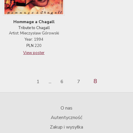
Hommage a Chagall
Tribute to Chagall
Artist: Mieczysław Górowski
Year: 1994
PLN
220
View poster
8
1
6
7
...
O nas
Autentyczność
Zakup i wysyłka