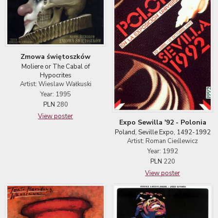
Zmowa świętoszków
Moliere or The Cabal of
Hypocrites
Artist: Wieslaw Wałkuski
Year: 1995
PLN
280
View poster
Expo Sewilla '92 - Polonia
Poland, Seville Expo, 1492-1992
Artist: Roman Cieślewicz
Year: 1992
PLN
220
View poster