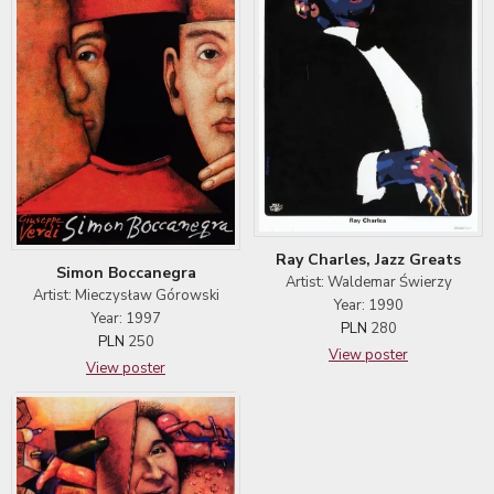
Ray Charles, Jazz Greats
Simon Boccanegra
Artist: Waldemar Świerzy
Artist: Mieczysław Górowski
Year: 1990
Year: 1997
PLN
280
PLN
250
View poster
View poster