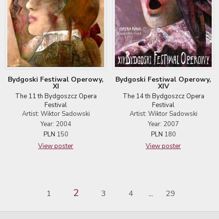
Bydgoski Festiwal Operowy,
Bydgoski Festiwal Operowy,
XIV
XI
The 14 th Bydgoszcz Opera
The 11 th Bydgoszcz Opera
Festival
Festival
Artist: Wiktor Sadowski
Artist: Wiktor Sadowski
Year: 2007
Year: 2004
PLN
180
PLN
150
View poster
View poster
2
1
3
4
29
...