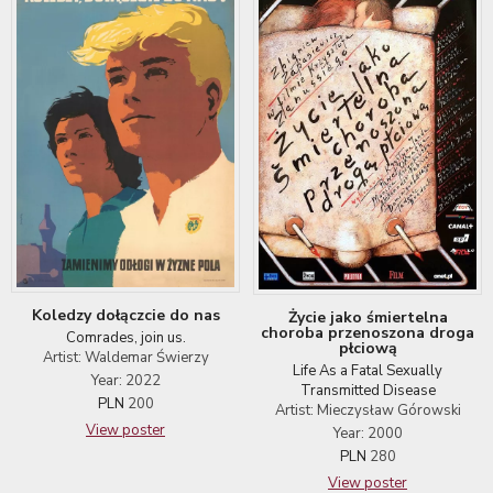
Koledzy dołączcie do nas
Życie jako śmiertelna
choroba przenoszona droga
Comrades, join us.
płciową
Artist: Waldemar Świerzy
Life As a Fatal Sexually
Year: 2022
Transmitted Disease
PLN
200
Artist: Mieczysław Górowski
View poster
Year: 2000
PLN
280
View poster