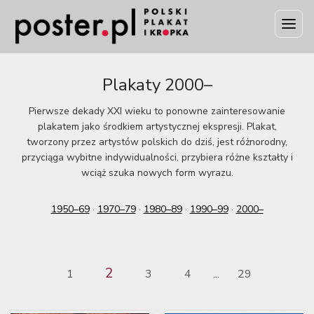
Plakaty 2000–
Pierwsze dekady XXI wieku to ponowne zainteresowanie
plakatem jako środkiem artystycznej ekspresji. Plakat,
tworzony przez artystów polskich do dziś, jest różnorodny,
przyciąga wybitne indywidualności, przybiera różne kształty i
wciąż szuka nowych form wyrazu.
1950–69
·
1970–79
·
1980–89
·
1990–99
·
2000–
2
1
3
4
29
...