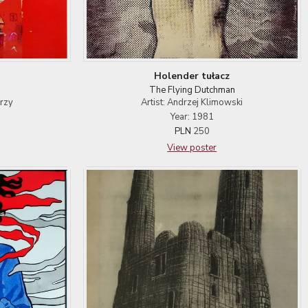
Holender tułacz
The Flying Dutchman
erzy
Artist: Andrzej Klimowski
Year: 1981
PLN
250
View poster