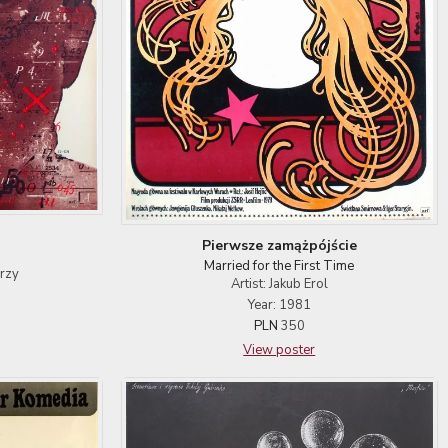
Pierwsze zamążpójście
Married for the First Time
erzy
Artist: Jakub Erol
Year: 1981
PLN
350
View poster