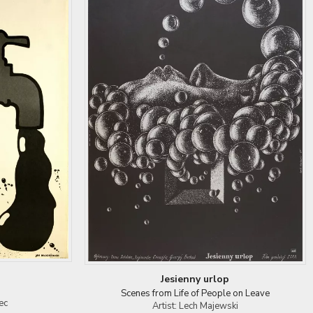
Jesienny urlop
Scenes from Life of People on Leave
ec
Artist: Lech Majewski