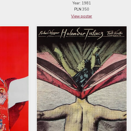
Year: 1981
PLN
350
View poster