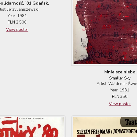
olidarność, '81 Gdańsk.
tist: Jerzy Janiszewski
Year: 1981
PLN
2 500
View poster
Mniejsze niebo
Smaller Sky
Artist: Waldemar Świ
Year: 1981
PLN
350
View poster