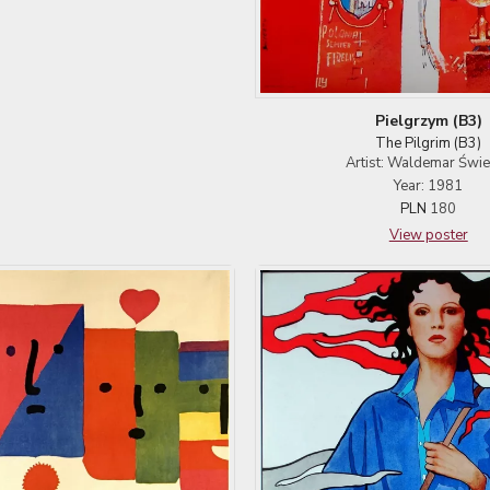
Pielgrzym (B3)
The Pilgrim (B3)
Artist: Waldemar Świ
Year: 1981
PLN
180
View poster