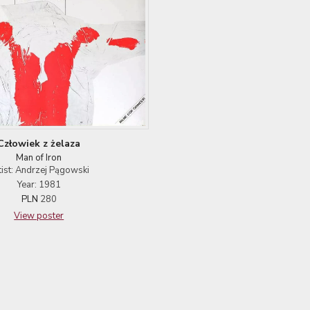
Człowiek z żelaza
Man of Iron
tist: Andrzej Pągowski
Year: 1981
PLN
280
View poster