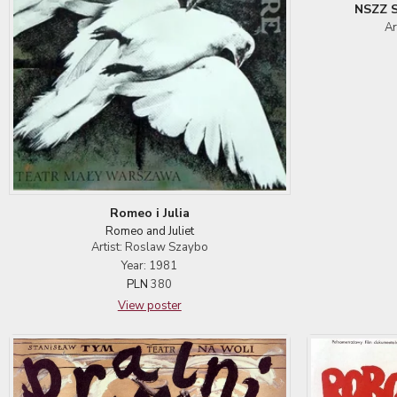
NSZZ S
Ar
Romeo i Julia
Romeo and Juliet
Artist: Roslaw Szaybo
Year: 1981
PLN
380
View poster