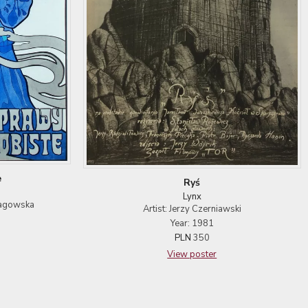
e
Ryś
Lynx
Pagowska
Artist: Jerzy Czerniawski
Year: 1981
PLN
350
View poster