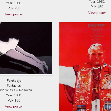
Year: 1981
Year: 1981
PLN
450
PLN
750
View poster
View poster
Fantazje
Fantasies
tist: Wieslaw Rosocha
Year: 1981
PLN
180
View poster