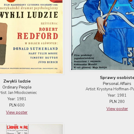
Sprawy osobist
Zwykli ludzie
Personal Affairs
Ordinary People
Artist: Krystyna Hoffman-
rtist: Jan Młodożeniec
Year: 1981
Year: 1981
PLN
280
PLN
600
View poster
View poster