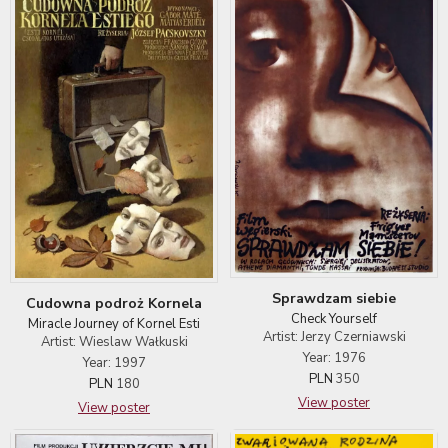
Sprawdzam siebie
Cudowna podroż Kornela
Check Yourself
Miracle Journey of Kornel Esti
Artist: Jerzy Czerniawski
Artist: Wieslaw Wałkuski
Year: 1976
Year: 1997
PLN
350
PLN
180
View poster
View poster