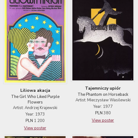
Tajemniczy upiór
Liliowa akacja
The Phantom on Horseback
The Girl Who Liked Purple
Artist: Mieczysław Wasilewski
Flowers
Year: 1977
Artist: Andrzej Krajewski
PLN
380
Year: 1973
View poster
PLN
1 200
View poster