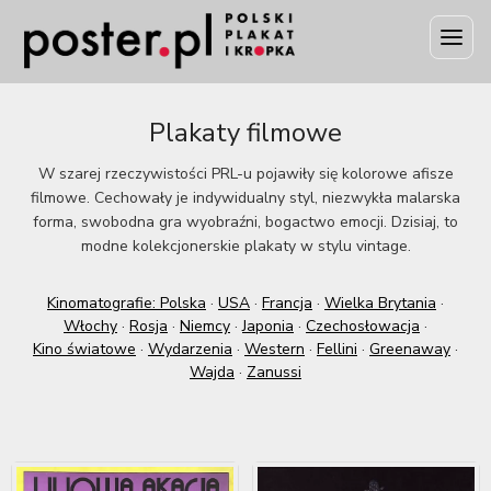
Plakaty filmowe
W szarej rzeczywistości PRL-u pojawiły się kolorowe afisze
filmowe. Cechowały je indywidualny styl, niezwykła malarska
forma, swobodna gra wyobraźni, bogactwo emocji. Dzisiaj, to
modne kolekcjonerskie plakaty w stylu vintage.
Kinomatografie: Polska
·
USA
·
Francja
·
Wielka Brytania
·
Włochy
·
Rosja
·
Niemcy
·
Japonia
·
Czechosłowacja
·
Kino światowe
·
Wydarzenia
·
Western
·
Fellini
·
Greenaway
·
Wajda
·
Zanussi