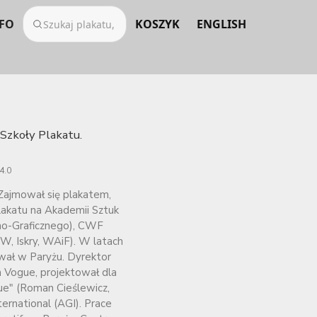
FO
KOSZYK
ENGLISH
Szkoły Plakatu.
4.0
 Zajmował się plakatem,
lakatu na Akademii Sztuk
no-Graficznego), CWF
W, Iskry, WAiF). W latach
ował w Paryżu. Dyrektor
m Vogue, projektował dla
e" (Roman Cieślewicz,
ernational (AGI). Prace