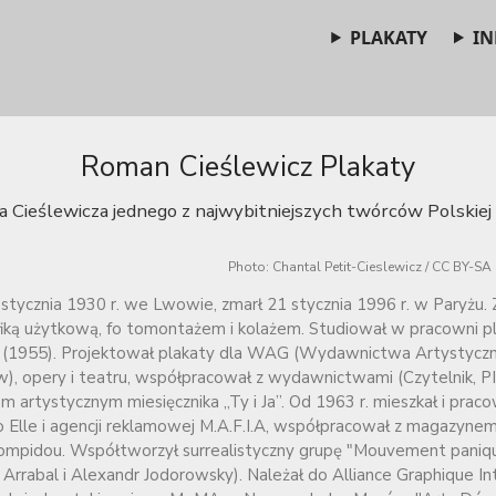
PLAKATY
IN
Roman Cieślewicz Plakaty
 Cieślewicza jednego z najwybitniejszych twórców Polskiej 
Photo: Chantal Petit-Cieslewicz / CC BY-SA 
stycznia 1930 r. we Lwowie, zmarł 21 stycznia 1996 r. w Paryżu.
rafiką użytkową, fo tomontażem i kolażem. Studiował w pracowni p
 (1955). Projektował plakaty dla WAG (Wydawnictwa Artystycz
), opery i teatru, współpracował z wydawnictwami (Czytelnik, PI
 artystycznym miesięcznika „Ty i Ja”. Od 1963 r. mieszkał i prac
o Elle i agencji reklamowej M.A.F.I.A, współpracował z magazyne
ompidou. Współtworzył surrealistyczny grupę "Mouvement paniqu
Arrabal i Alexandr Jodorowsky). Należał do Alliance Graphique Int