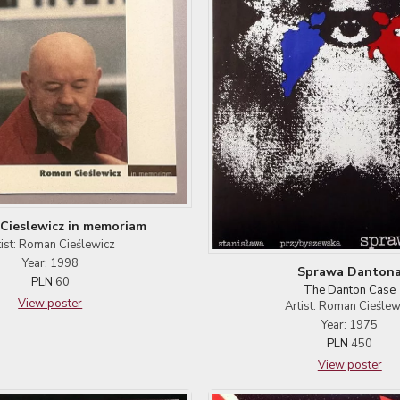
Cieslewicz in memoriam
tist: Roman Cieślewicz
Year: 1998
Sprawa Danton
PLN
60
The Danton Case
View poster
Artist: Roman Cieślew
Year: 1975
PLN
450
View poster