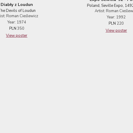
Diabły z Loudun
Poland, Seville Expo, 14
he Devils of Loudun
Artist: Roman Cieślew
tist: Roman Cieślewicz
Year: 1992
Year: 1974
PLN
220
PLN
350
View poster
View poster