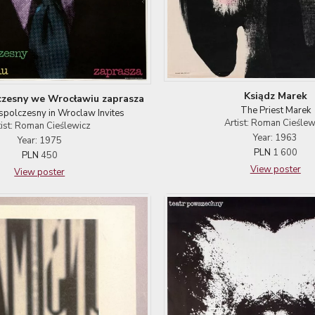
Ksiądz Marek
zesny we Wrocławiu zaprasza
The Priest Marek
polczesny in Wroclaw Invites
Artist: Roman Cieślew
tist: Roman Cieślewicz
Year: 1963
Year: 1975
PLN
1 600
PLN
450
View poster
View poster