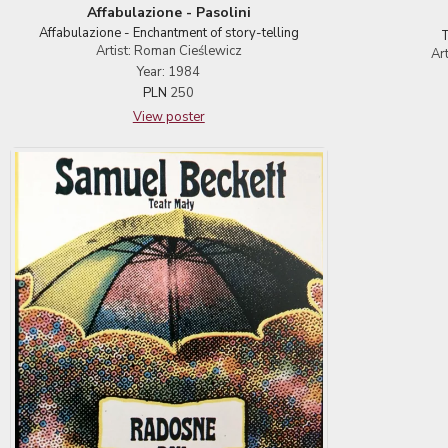
Affabulazione - Pasolini
Affabulazione - Enchantment of story-telling
T
Artist: Roman Cieślewicz
Ar
Year: 1984
PLN
250
View poster