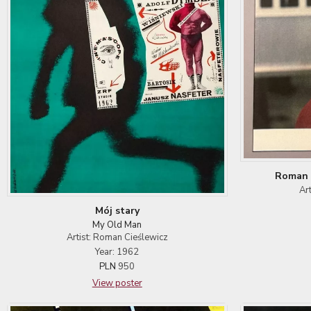
Roman 
Ar
Mój stary
My Old Man
Artist: Roman Cieślewicz
Year: 1962
PLN
950
View poster