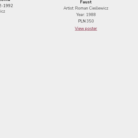
Faust
92-1992
Artist: Roman Cieślewicz
icz
Year: 1988
PLN
350
View poster