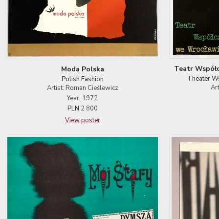
Teatr Współc
Moda Polska
Theater Ws
Polish Fashion
Ar
Artist: Roman Cieślewicz
Year: 1972
PLN
2 800
View poster