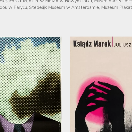
olekcjach sztuki, m. in. w MoMA w Nowym Jorku, Musée d'Arts Déc
ou w Paryżu, Stedelijk Museum w Amsterdamie, Muzeum Plaka