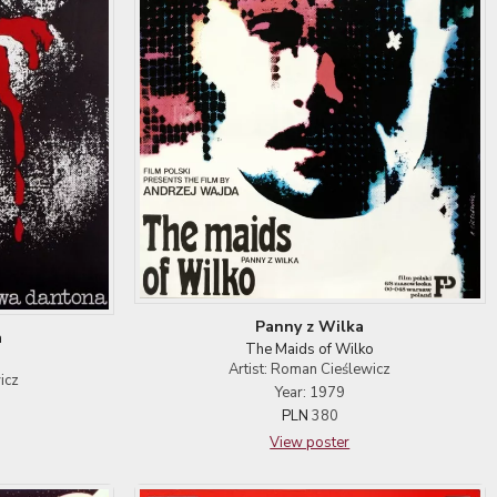
Panny z Wilka
a
The Maids of Wilko
Artist: Roman Cieślewicz
icz
Year: 1979
PLN
380
View poster