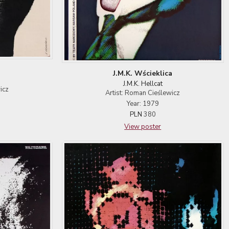
J.M.K. Wścieklica
J.M.K. Hellcat
icz
Artist: Roman Cieślewicz
Year: 1979
PLN
380
View poster