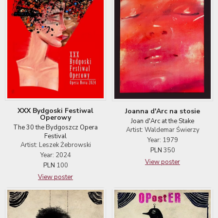
XXX Bydgoski Festiwal
Joanna d'Arc na stosie
Operowy
Joan d'Arc at the Stake
The 30 the Bydgoszcz Opera
Artist: Waldemar Świerzy
Festival
Year: 1979
Artist: Leszek Żebrowski
PLN
350
Year: 2024
View poster
PLN
100
View poster