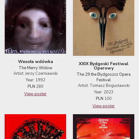
Wesoła wdówka
XXIX Bydgoski Festiwal
Operowy
The Merry Widow
Artist: Jerzy Czerniawski
The 29 the Bydgoszcz Opera
Festival
Year: 1992
Artist: Tomasz Bogusławski
PLN
280
Year: 2023
View poster
PLN
100
View poster