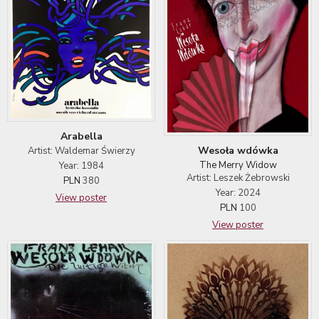
Arabella
Wesoła wdówka
Artist: Waldemar Świerzy
The Merry Widow
Year: 1984
Artist: Leszek Żebrowski
PLN
380
Year: 2024
View poster
PLN
100
View poster