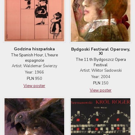
Godzina hiszpańska
Bydgoski Festiwal Operowy,
XI
The Spanish Hour, L'heure
The 11 th Bydgoszcz Opera
espagnole
Festival
Artist: Waldemar Świerzy
Artist: Wiktor Sadowski
Year: 1966
Year: 2004
PLN
950
PLN
150
View poster
View poster