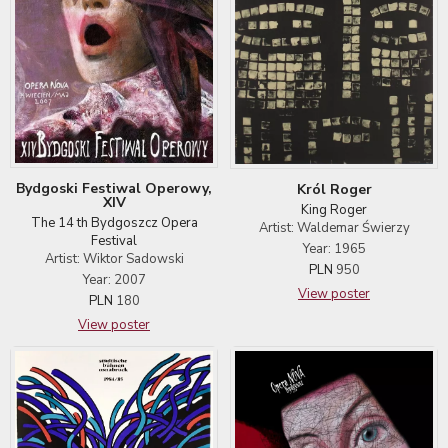
Bydgoski Festiwal Operowy,
Król Roger
XIV
King Roger
The 14 th Bydgoszcz Opera
Artist: Waldemar Świerzy
Festival
Year: 1965
Artist: Wiktor Sadowski
PLN
950
Year: 2007
View poster
PLN
180
View poster