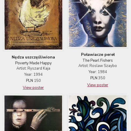
Poławiacze pereł
Nędza uszczęśliwiona
The Pearl Fishers
Poverty Made Happy
Artist: Roslaw Szaybo
Artist: Ryszard Kaja
Year: 1984
Year: 1994
PLN
350
PLN
150
View poster
View poster