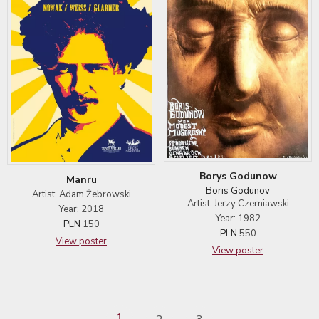
Borys Godunow
Manru
Boris Godunov
Artist: Adam Żebrowski
Artist: Jerzy Czerniawski
Year: 2018
Year: 1982
PLN
150
PLN
550
View poster
View poster
1