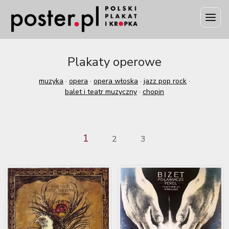
Plakaty operowe
muzyka
·
opera
·
opera włoska
·
jazz pop rock
·
balet i teatr muzyczny
·
chopin
1
2
3