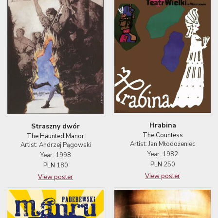
Hrabina
Straszny dwór
The Countess
The Haunted Manor
Artist: Jan Młodożeniec
Artist: Andrzej Pągowski
Year: 1982
Year: 1998
PLN
250
PLN
180
View poster
View poster