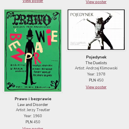
View poster
View poster
Pojedynek
The Duelists
Artist: Andrzej Klimowski
Year: 1978
PLN
450
View poster
Prawo i bezprawie
Law and Disorder
Artist: Jerzy Treutler
Year: 1960
PLN
450
View poster