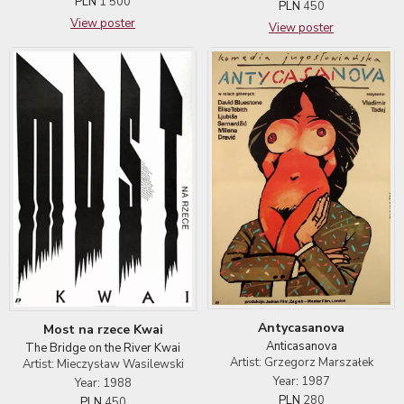
PLN
1 500
PLN
450
View poster
View poster
Antycasanova
Most na rzece Kwai
Anticasanova
The Bridge on the River Kwai
Artist: Grzegorz Marszałek
Artist: Mieczysław Wasilewski
Year: 1987
Year: 1988
PLN
280
PLN
450