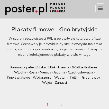
Plakaty filmowe . Kino brytyjskie
W szarej rzeczywistości PRL-u pojawiły się kolorowe afisze
filmowe. Cechowały je indywidualny styl, niezwykła malarska
forma, swobodna gra wyobraźni, bogactwo emocji. Dzisiaj, to
modne kolekcjonerskie plakaty w stylu vintage.
Kinomatografie: Polska
·
USA
·
Francja
·
Wielka Brytania
·
Włochy
·
Rosja
·
Niemcy
·
Japonia
·
Czechosłowacja
·
Kino światowe
·
Wydarzenia
·
Western
·
Fellini
·
Greenaway
·
Wajda
·
Zanussi
1
2