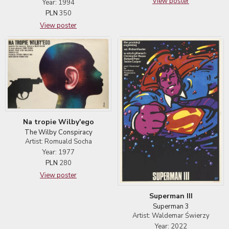
View poster
Year: 1994
PLN
350
View poster
Na tropie Wilby'ego
The Wilby Conspiracy
Artist: Romuald Socha
Year: 1977
PLN
280
View poster
Superman III
Superman 3
Artist: Waldemar Świerzy
Year: 2022