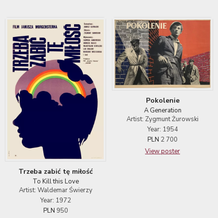
Pokolenie
A Generation
Artist: Zygmunt Żurowski
Year: 1954
PLN
2 700
View poster
Trzeba zabić tę miłość
To Kill this Love
Artist: Waldemar Świerzy
Year: 1972
PLN
950