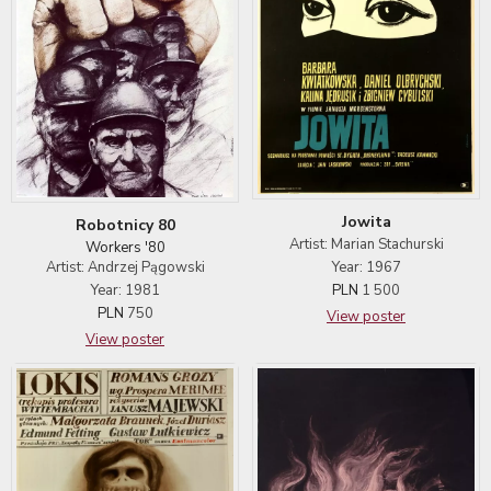
Jowita
Robotnicy 80
Artist: Marian Stachurski
Workers '80
Artist: Andrzej Pągowski
Year: 1967
Year: 1981
PLN
1 500
PLN
750
View poster
View poster