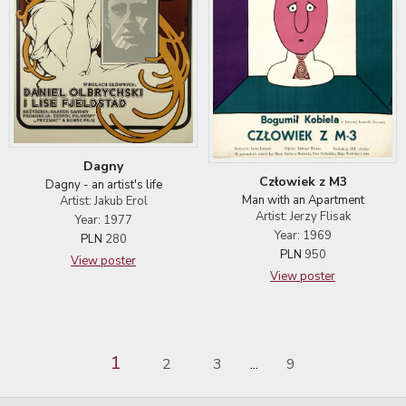
Dagny
Człowiek z M3
Dagny - an artist's life
Man with an Apartment
Artist: Jakub Erol
Artist: Jerzy Flisak
Year: 1977
Year: 1969
PLN
280
PLN
950
View poster
View poster
1
2
3
9
...