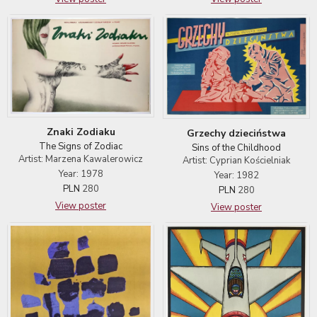
Znaki Zodiaku
Grzechy dzieciństwa
The Signs of Zodiac
Sins of the Childhood
Artist: Marzena Kawalerowicz
Artist: Cyprian Kościelniak
Year: 1978
Year: 1982
PLN
280
PLN
280
View poster
View poster