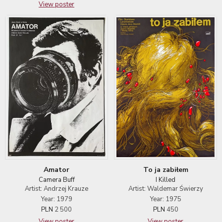
View poster
To ja zabiłem
Amator
I Killed
Camera Buff
Artist: Waldemar Świerzy
Artist: Andrzej Krauze
Year: 1975
Year: 1979
PLN
450
PLN
2 500
View poster
View poster