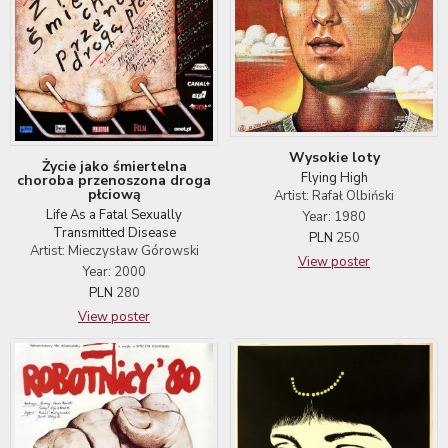
Wysokie loty
Życie jako śmiertelna
Flying High
choroba przenoszona droga
płciową
Artist: Rafał Olbiński
Life As a Fatal Sexually
Year: 1980
Transmitted Disease
PLN
250
Artist: Mieczysław Górowski
View poster
Year: 2000
PLN
280
View poster