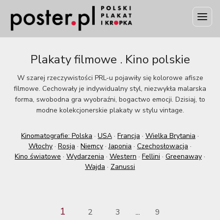
Plakaty filmowe . Kino polskie
W szarej rzeczywistości PRL-u pojawiły się kolorowe afisze
filmowe. Cechowały je indywidualny styl, niezwykła malarska
forma, swobodna gra wyobraźni, bogactwo emocji. Dzisiaj, to
modne kolekcjonerskie plakaty w stylu vintage.
Kinomatografie: Polska
·
USA
·
Francja
·
Wielka Brytania
·
Włochy
·
Rosja
·
Niemcy
·
Japonia
·
Czechosłowacja
·
Kino światowe
·
Wydarzenia
·
Western
·
Fellini
·
Greenaway
·
Wajda
·
Zanussi
1
2
3
9
...