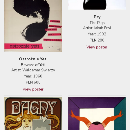
Psy
The Pigs
Artist: Jakub Erol
Year: 1992
PLN
280
View poster
Ostrożnie Yeti
Beware of Yeti
Artist: Waldemar Świerzy
Year: 1960
PLN
600
View poster