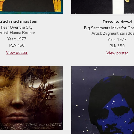
trach nad miastem
Drzwi w drzwi
Fear Over the City
Big Sentiments Make for Go
Artist: Hanna Bodnar
Artist: Zygmunt Zaradki
Year: 1977
Year: 1977
PLN
450
PLN
350
View poster
View poster