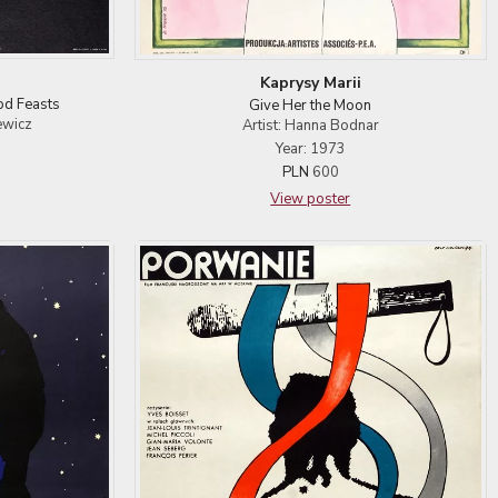
Kaprysy Marii
od Feasts
Give Her the Moon
ewicz
Artist: Hanna Bodnar
Year: 1973
PLN
600
View poster