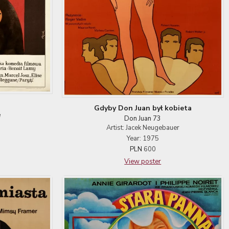
Gdyby Don Juan był kobieta
e
Don Juan 73
Artist: Jacek Neugebauer
Year: 1975
PLN
600
View poster