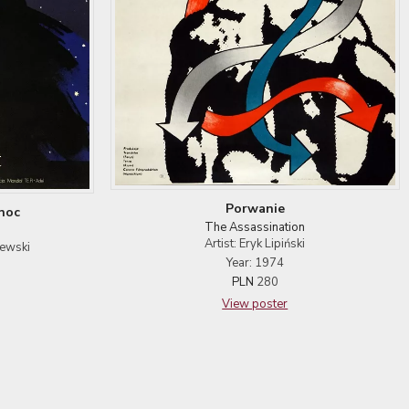
Porwanie
noc
The Assassination
Artist: Eryk Lipiński
lewski
Year: 1974
PLN
280
View poster