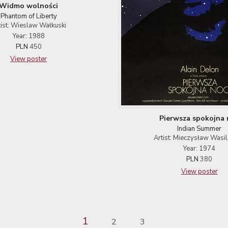
Widmo wolności
Phantom of Liberty
tist: Wieslaw Wałkuski
Year: 1988
PLN
450
View poster
Pierwsza spokojna 
Indian Summer
Artist: Mieczysław Wasi
Year: 1974
PLN
380
View poster
1
2
3