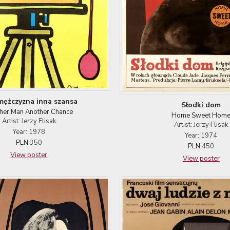
mężczyzna inna szansa
Słodki dom
her Man Another Chance
Home Sweet Hom
Artist: Jerzy Flisak
Artist: Jerzy Flisak
Year: 1978
Year: 1974
PLN
350
PLN
450
View poster
View poster