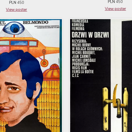
PLN
450
PLN
450
View poster
View poster