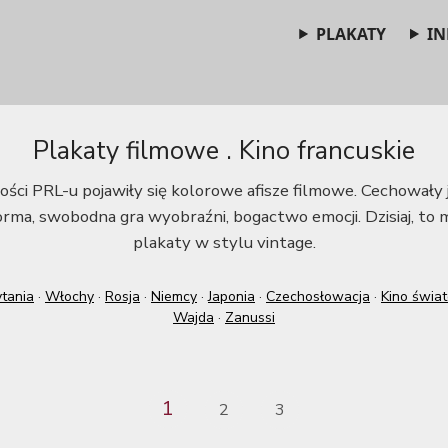
PLAKATY
IN
Plakaty filmowe . Kino francuskie
ości PRL-u pojawiły się kolorowe afisze filmowe. Cechowały j
rma, swobodna gra wyobraźni, bogactwo emocji. Dzisiaj, to
plakaty w stylu vintage.
tania
·
Włochy
·
Rosja
·
Niemcy
·
Japonia
·
Czechosłowacja
·
Kino świa
Wajda
·
Zanussi
1
2
3