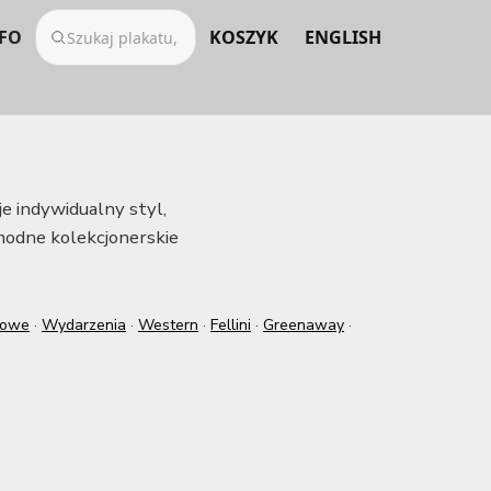
FO
KOSZYK
ENGLISH
e indywidualny styl,
 modne kolekcjonerskie
towe
·
Wydarzenia
·
Western
·
Fellini
·
Greenaway
·