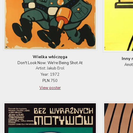
Wielka włóczęga
Inny 
Don't Look Now: We're Being Shot At
Anot
Artist: Jakub Erol
Year: 1972
PLN
750
View poster