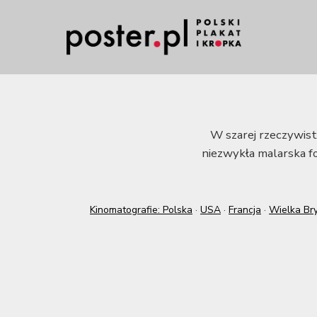
W szarej rzeczywist
niezwykła malarska fo
Kinomatografie: Polska
·
USA
·
Francja
·
Wielka Bry