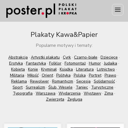
Plakaty Kawa&Papier
Popularne motywy i tematy:
Abstrakcja
·
Artystki plakatu
·
Cyrk
·
Czarno-białe
·
Dziecięce
·
Erotyka
·
Fantastyka
·
Folklor
·
Fotomontaż
·
Humor
·
Judaika
·
Kobieta
·
Konie
·
Kryminał
·
Książka
·
Literatura
·
Lotnictwo
·
Militaria
·
Miłość
·
Orient
·
Polityka
·
Polska
·
Portret
·
Prawo
·
Reklama
·
Rewolwer
·
Romantyzm
·
Secesja
·
Solidarność
·
Sport
·
Surrealizm
·
Ślub, Wesele
·
Taniec
·
Turystyczne
·
Typografia
·
Warszawa
·
Wydarzenia
·
Wystawy
·
Zima
·
Zwierzęta
·
Żegluga