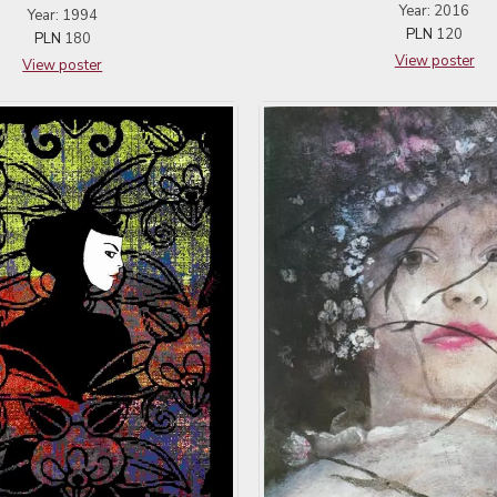
Year: 2016
Year: 1994
PLN
120
PLN
180
View poster
View poster