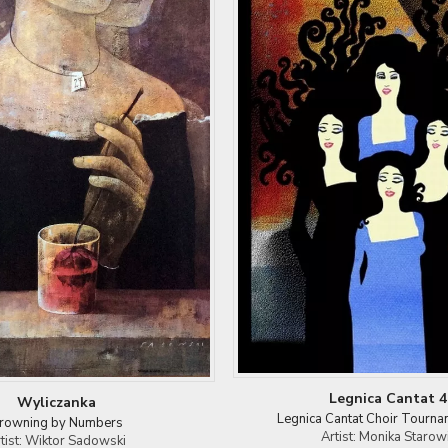
Legnica Cantat 4
Wyliczanka
Legnica Cantat Choir Tourna
rowning by Numbers
Artist: Monika Starow
tist: Wiktor Sadowski