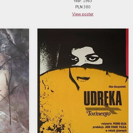
Year: 1963
PLN
380
View poster