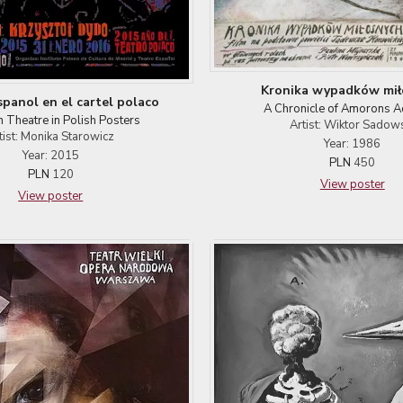
Kronika wypadków mił
panol en el cartel polaco
A Chronicle of Amorons A
 Theatre in Polish Posters
Artist: Wiktor Sadow
tist: Monika Starowicz
Year: 1986
Year: 2015
PLN
450
PLN
120
View poster
View poster