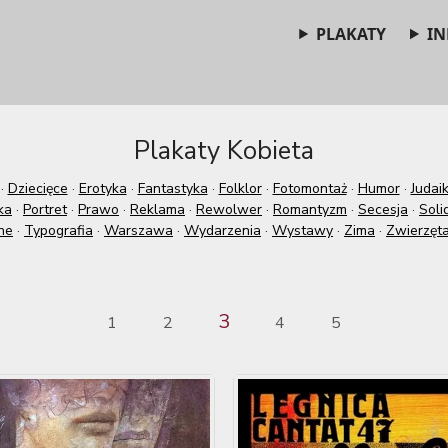
PLAKATY
IN
Plakaty Kobieta
·
Dziecięce
·
Erotyka
·
Fantastyka
·
Folklor
·
Fotomontaż
·
Humor
·
Judai
ka
·
Portret
·
Prawo
·
Reklama
·
Rewolwer
·
Romantyzm
·
Secesja
·
Soli
ne
·
Typografia
·
Warszawa
·
Wydarzenia
·
Wystawy
·
Zima
·
Zwierzęt
3
1
2
4
5