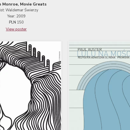
n Monroe, Movie Greats
ist: Waldemar Świerzy
Year: 2009
PLN
150
View poster