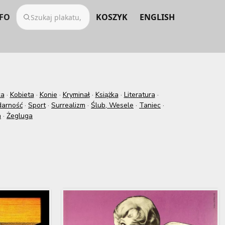
FO
KOSZYK
ENGLISH
ka
·
Kobieta
·
Konie
·
Kryminał
·
Książka
·
Literatura
·
darność
·
Sport
·
Surrealizm
·
Ślub, Wesele
·
Taniec
·
a
·
Żegluga