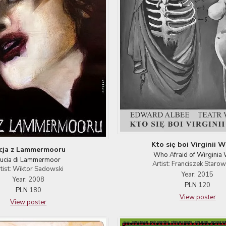
Kto się boi Virginii 
cja z Lammermooru
Who Afraid of Wirginia
ucia di Lammermoor
Artist: Franciszek Starow
tist: Wiktor Sadowski
Year: 2015
Year: 2008
PLN
120
PLN
180
View poster
View poster