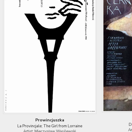
Prowincjuszka
D
La Provincjale; The Girl from Lorraine
Ar
Artist: Mieczysław Wasilewski