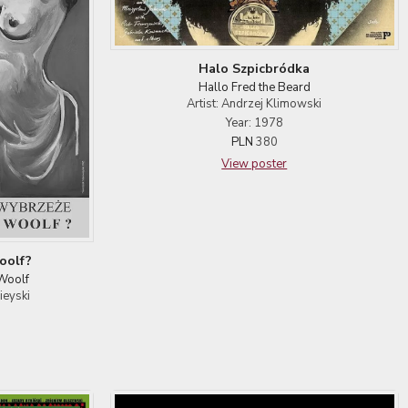
Halo Szpicbródka
Hallo Fred the Beard
Artist: Andrzej Klimowski
Year: 1978
PLN
380
View poster
Woolf?
 Woolf
ieyski