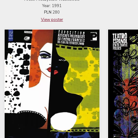
Year: 1991
PLN
280
View poster