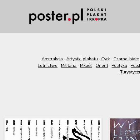
Abstrakcja
·
Artystki plakatu
·
Cyrk
·
Czarno-białe
Lotnictwo
·
Militaria
·
Miłość
·
Orient
·
Polityka
·
Pols
Turystycz