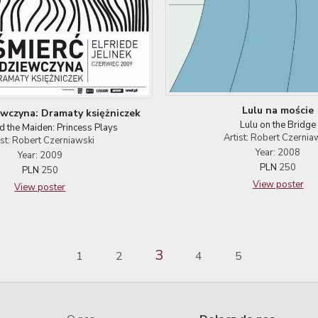
Lulu na moście
ewczyna: Dramaty księżniczek
Lulu on the Bridge
d the Maiden: Princess Plays
Artist: Robert Czernia
ist: Robert Czerniawski
Year: 2008
Year: 2009
PLN
250
PLN
250
View poster
View poster
3
1
2
4
5