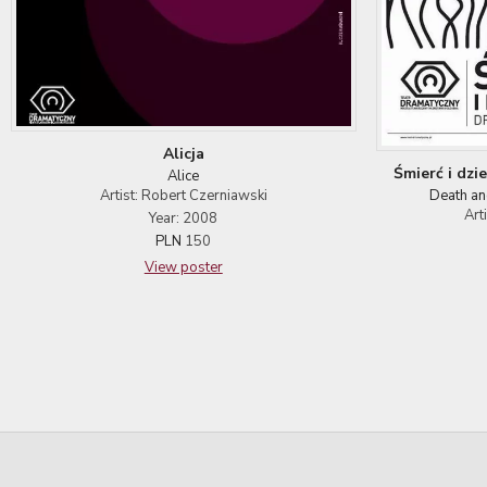
Alicja
Śmierć i dzi
Alice
Artist: Robert Czerniawski
Death an
Art
Year: 2008
PLN
150
View poster