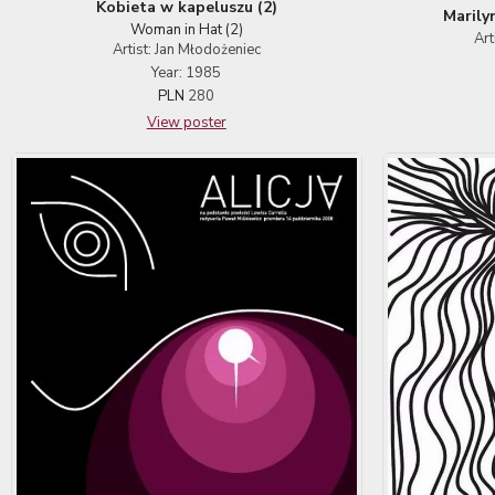
Kobieta w kapeluszu (2)
Marily
Woman in Hat (2)
Art
Artist: Jan Młodożeniec
Year: 1985
PLN
280
View poster