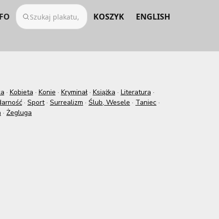
FO
KOSZYK
ENGLISH
ka
·
Kobieta
·
Konie
·
Kryminał
·
Książka
·
Literatura
·
darność
·
Sport
·
Surrealizm
·
Ślub, Wesele
·
Taniec
·
a
·
Żegluga