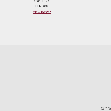
Year: 1976
PLN
380
View poster
© 20