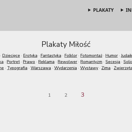
PLAKATY
IN
Plakaty Miłość
·
Dziecięce
·
Erotyka
·
Fantastyka
·
Folklor
·
Fotomontaż
·
Humor
·
Judai
ka
·
Portret
·
Prawo
·
Reklama
·
Rewolwer
·
Romantyzm
·
Secesja
·
Soli
ne
·
Typografia
·
Warszawa
·
Wydarzenia
·
Wystawy
·
Zima
·
Zwierzęt
3
1
2