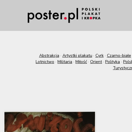
Abstrakcja
·
Artystki plakatu
·
Cyrk
·
Czarno-białe
Lotnictwo
·
Militaria
·
Miłość
·
Orient
·
Polityka
·
Pols
Turystycz